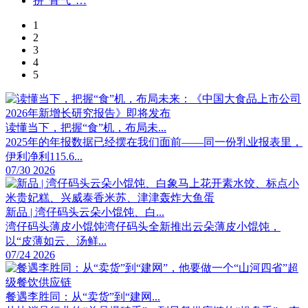
1
2
3
4
5
读懂当下，把握“食”机，布局未...
2025年的年报数据已经摆在我们面前——同一份乳业报表里，
伊利净利115.6...
07/30 2026
新品 | 湾仔码头云朵小馄饨、白...
湾仔码头薄皮小馄饨湾仔码头全新推出云朵薄皮小馄饨，
以“皮薄如云、汤鲜...
07/24 2026
餐遇李胜同：从“卖货”到“建网...