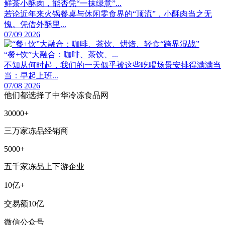
鲜茶小酥肉，能否凭“一抹绿意”...
若论近年来火锅餐桌与休闲零食界的“顶流”，小酥肉当之无
愧。凭借外酥里...
07/09 2026
“餐+饮”大融合：咖啡、茶饮、...
不知从何时起，我们的一天似乎被这些吃喝场景安排得满满当
当：早起上班...
07/08 2026
他们都选择了中华冷冻食品网
30000+
三万家冻品经销商
5000+
五千家冻品上下游企业
10亿+
交易额10亿
微信公众号