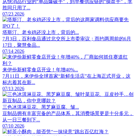
从快消品行业的“单品爆破手”，到早餐供应链的“操盘手”，李
胜同只用了...
07/23 2026
塔斯汀、老乡鸡还没上市，背后的...
7月3日，百利食品通过北交所上市委审议；而约两周前的6月
17日，聚慧食品...
07/14 2026
来伊份新鲜零食店开业！年增40%...
7月11日，来伊份全球首家“新鲜生活店”在上海正式开业，这
标志着其在新...
07/13 2026
三色冰淇淋豆花、黑芝麻豆腐、皱...
豆制品拥有丰富完备的产品体系，其消费场景更是十分多元，
从一日三餐到下...
07/10 2026