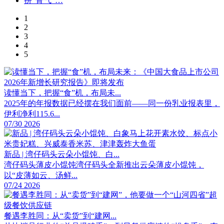
1
2
3
4
5
读懂当下，把握“食”机，布局未...
2025年的年报数据已经摆在我们面前——同一份乳业报表里，
伊利净利115.6...
07/30 2026
新品 | 湾仔码头云朵小馄饨、白...
湾仔码头薄皮小馄饨湾仔码头全新推出云朵薄皮小馄饨，
以“皮薄如云、汤鲜...
07/24 2026
餐遇李胜同：从“卖货”到“建网...