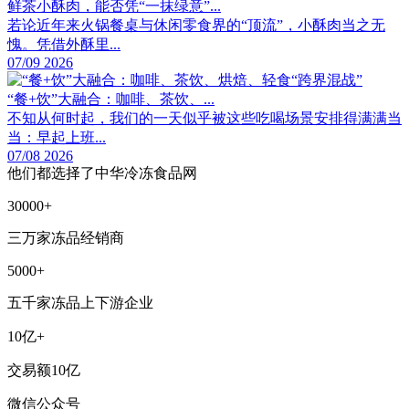
鲜茶小酥肉，能否凭“一抹绿意”...
若论近年来火锅餐桌与休闲零食界的“顶流”，小酥肉当之无
愧。凭借外酥里...
07/09 2026
“餐+饮”大融合：咖啡、茶饮、...
不知从何时起，我们的一天似乎被这些吃喝场景安排得满满当
当：早起上班...
07/08 2026
他们都选择了中华冷冻食品网
30000+
三万家冻品经销商
5000+
五千家冻品上下游企业
10亿+
交易额10亿
微信公众号