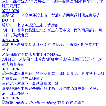
从快消品行业的“单品爆破手”，到早餐供应链的“操盘手”，李
胜同只用了...
07/23 2026
塔斯汀、老乡鸡还没上市，背后的...
7月3日，百利食品通过北交所上市委审议；而约两周前的6月
17日，聚慧食品...
07/14 2026
来伊份新鲜零食店开业！年增40%...
7月11日，来伊份全球首家“新鲜生活店”在上海正式开业，这
标志着其在新...
07/13 2026
三色冰淇淋豆花、黑芝麻豆腐、皱...
豆制品拥有丰富完备的产品体系，其消费场景更是十分多元，
从一日三餐到下...
07/10 2026