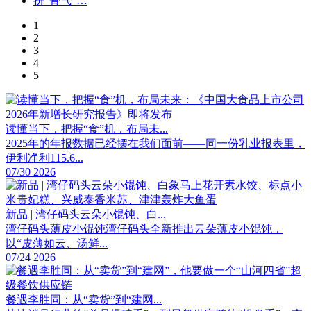
1
2
3
4
5
读懂当下，把握“食”机，布局未...
2025年的年报数据已经摆在我们面前——同一份乳业报表里，
伊利净利115.6...
07/30 2026
新品 | 湾仔码头云朵小馄饨、白...
湾仔码头薄皮小馄饨湾仔码头全新推出云朵薄皮小馄饨，
以“皮薄如云、汤鲜...
07/24 2026
餐遇李胜同：从“卖货”到“建网...