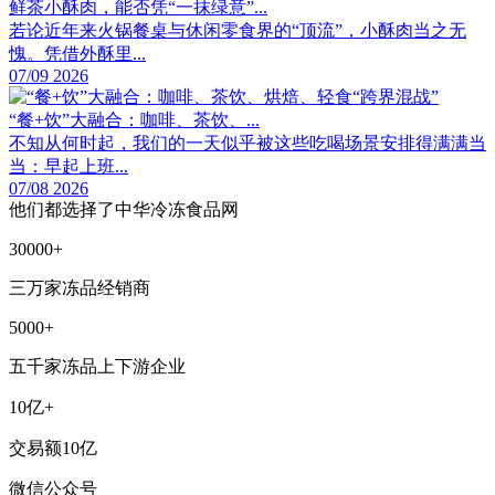
鲜茶小酥肉，能否凭“一抹绿意”...
若论近年来火锅餐桌与休闲零食界的“顶流”，小酥肉当之无
愧。凭借外酥里...
07/09 2026
“餐+饮”大融合：咖啡、茶饮、...
不知从何时起，我们的一天似乎被这些吃喝场景安排得满满当
当：早起上班...
07/08 2026
他们都选择了中华冷冻食品网
30000+
三万家冻品经销商
5000+
五千家冻品上下游企业
10亿+
交易额10亿
微信公众号