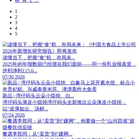
1
2
3
4
5
读懂当下，把握“食”机，布局未...
2025年的年报数据已经摆在我们面前——同一份乳业报表里，
伊利净利115.6...
07/30 2026
新品 | 湾仔码头云朵小馄饨、白...
湾仔码头薄皮小馄饨湾仔码头全新推出云朵薄皮小馄饨，
以“皮薄如云、汤鲜...
07/24 2026
餐遇李胜同：从“卖货”到“建网...