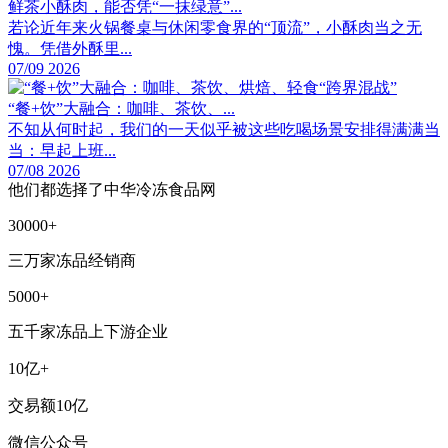
鲜茶小酥肉，能否凭“一抹绿意”...
若论近年来火锅餐桌与休闲零食界的“顶流”，小酥肉当之无
愧。凭借外酥里...
07/09 2026
“餐+饮”大融合：咖啡、茶饮、...
不知从何时起，我们的一天似乎被这些吃喝场景安排得满满当
当：早起上班...
07/08 2026
他们都选择了中华冷冻食品网
30000+
三万家冻品经销商
5000+
五千家冻品上下游企业
10亿+
交易额10亿
微信公众号