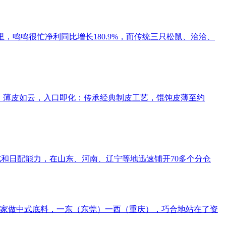
报表里，鸣鸣很忙净利同比增长180.9%，而传统三只松鼠、洽洽、
。薄皮如云，入口即化：传承经典制皮工艺，馄饨皮薄至约
式和日配能力，在山东、河南、辽宁等地迅速铺开70多个分仓
一家做中式底料，一东（东莞）一西（重庆），巧合地站在了资