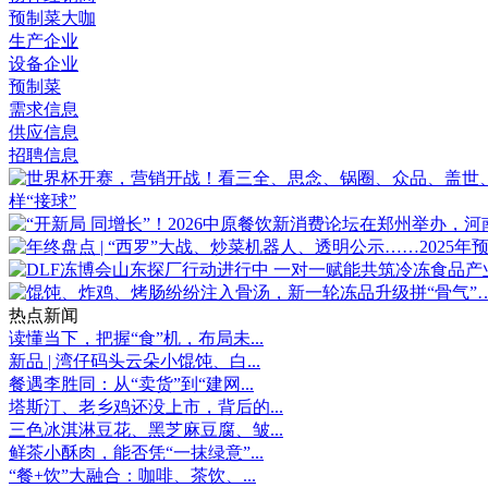
预制菜大咖
生产企业
设备企业
预制菜
需求信息
供应信息
招聘信息
样“接球”
热点新闻
读懂当下，把握“食”机，布局未...
新品 | 湾仔码头云朵小馄饨、白...
餐遇李胜同：从“卖货”到“建网...
塔斯汀、老乡鸡还没上市，背后的...
三色冰淇淋豆花、黑芝麻豆腐、皱...
鲜茶小酥肉，能否凭“一抹绿意”...
“餐+饮”大融合：咖啡、茶饮、...