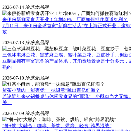
2026-07-14
冷冻食品网
来伊份新鲜零食店开业！年增40%，厂商如何抓住赛道红利？
7月11日，来伊份全球首家“新鲜生活店”在上海正式开业，
攻
2026-07-13
冷冻食品网
三色冰淇淋豆花、黑芝麻豆腐、皱叶菜豆花、豆皮抄手…创新豆制
豆制品拥有丰富完备的产品体系，其消费场景更是十分多元，
熟的
2026-07-10
冷冻食品网
鲜茶小酥肉，能否凭“一抹绿意”跳出百亿红海？
若论近年来火锅餐桌与休闲零食界的“顶流”，小酥肉当之无愧
关。
2026-07-09
冷冻食品网
“餐+饮”大融合：咖啡、茶饮、烘焙、轻食“跨界混战”