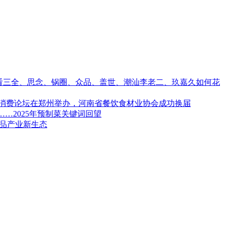
看三全、思念、锅圈、众品、盖世、潮汕李老二、玖嘉久如何花
餐饮新消费论坛在郑州举办，河南省餐饮食材业协会成功换届
……2025年预制菜关键词回望
食品产业新生态