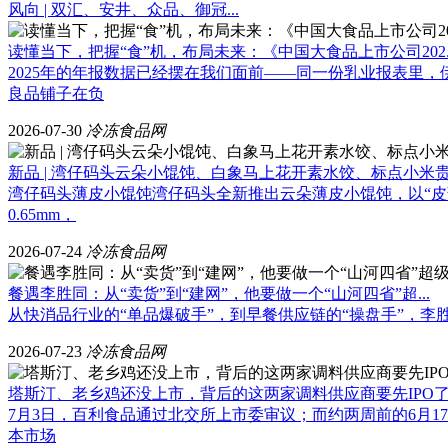
风向 | 双汇、安井、众品、御冠...
读懂当下，把握“食”机，布局未来：《中国大食品上市公司202..
2025年的年报数据已经摆在我们面前——同一份乳业报表里，伊利净
良品铺子在负
2026-07-30
冷冻食品网
新品 | 湾仔码头云朵小馄饨、白象马上花开素水饺、标点小米贵.
湾仔码头薄皮小馄饨湾仔码头全新推出云朵薄皮小馄饨，以“
0.65mm，
2026-07-24
冷冻食品网
餐遇李胜同：从“卖货”到“建网”，他要做一个“山河四省”超...
从快消品行业的“单品爆破手”，到早餐供应链的“操盘手”，
2026-07-23
冷冻食品网
塔斯汀、老乡鸡还没上市，背后的这两家调料供应商要先IPO
7月3日，百利食品通过北交所上市委审议；而约两周前的6月
本市场