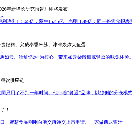
.
利115.65亿，蒙牛15.45亿，光明-1.49亿；同一份零食
..
皮薄如云、汤鲜馅足”为核心，带来如云朵般细腻轻盈的味觉体验
李胜同只用了不到一年时间。他带着“餐遇”品牌，以独创的分仓模
了！
17日，聚慧食品刚刚向港交所递交上市申请。一家做西式酱汁，