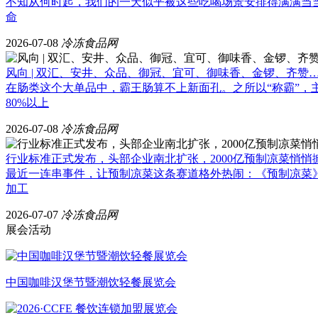
不知从何时起，我们的一天似乎被这些吃喝场景安排得满满当
命
2026-07-08
冷冻食品网
风向 | 双汇、安井、众品、御冠、宜可、御味香、金锣、齐赞….
在肠类这个大单品中，霸王肠算不上新面孔。之所以“称霸”，主要
80%以上
2026-07-08
冷冻食品网
行业标准正式发布，头部企业南北扩张，2000亿预制凉菜悄悄掀起
最近一连串事件，让预制凉菜这条赛道格外热闹：《预制凉菜
加工
2026-07-07
冷冻食品网
展会活动
中国咖啡汉堡节暨潮饮轻餐展览会