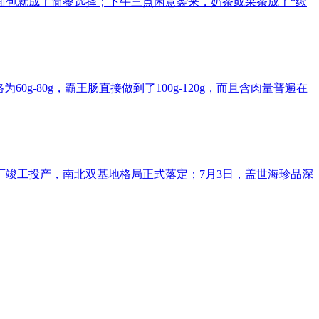
面包就成了简餐选择；下午三点困意袭来，奶茶或果茶成了“续
-80g，霸王肠直接做到了100g-120g，而且含肉量普遍在
竣工投产，南北双基地格局正式落定；7月3日，盖世海珍品深