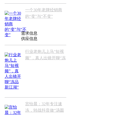
一个30年老牌经销商
的“变”与“不变”
需求信息
供应信息
行业老炮儿上马“短视
频”，真人出镜开聊“冻
品新江...
宫怡晨：32年专注速
冻，转战抖音做“汤圆