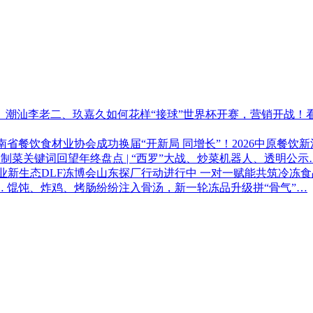
世界杯开赛，营销开战！
“开新局 同增长”！2026中原
年终盘点 | “西罗”大战、炒菜机器人、透明公示
DLF冻博会山东探厂行动进行中 一对一赋能共筑冷冻
馄饨、炸鸡、烤肠纷纷注入骨汤，新一轮冻品升级拼“骨气”…