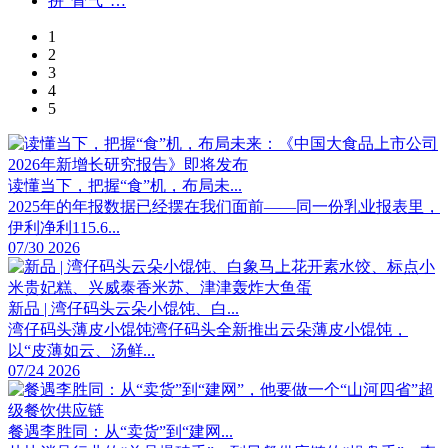
1
2
3
4
5
读懂当下，把握“食”机，布局未...
2025年的年报数据已经摆在我们面前——同一份乳业报表里，
伊利净利115.6...
07/30 2026
新品 | 湾仔码头云朵小馄饨、白...
湾仔码头薄皮小馄饨湾仔码头全新推出云朵薄皮小馄饨，
以“皮薄如云、汤鲜...
07/24 2026
餐遇李胜同：从“卖货”到“建网...