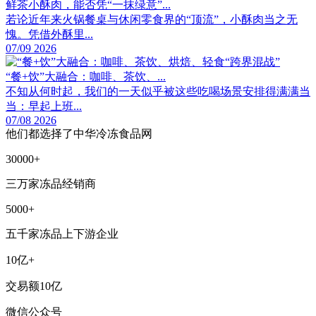
鲜茶小酥肉，能否凭“一抹绿意”...
若论近年来火锅餐桌与休闲零食界的“顶流”，小酥肉当之无
愧。凭借外酥里...
07/09 2026
“餐+饮”大融合：咖啡、茶饮、...
不知从何时起，我们的一天似乎被这些吃喝场景安排得满满当
当：早起上班...
07/08 2026
他们都选择了中华冷冻食品网
30000+
三万家冻品经销商
5000+
五千家冻品上下游企业
10亿+
交易额10亿
微信公众号