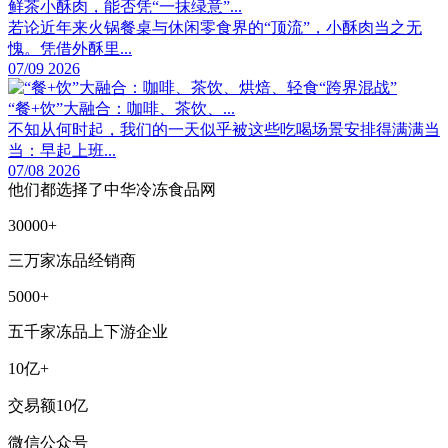
鲜茶小酥肉，能否凭“一抹绿意”...
若论近年来火锅餐桌与休闲零食界的“顶流”，小酥肉当之无
愧。凭借外酥里...
07/09 2026
“餐+饮”大融合：咖啡、茶饮、...
不知从何时起，我们的一天似乎被这些吃喝场景安排得满满当
当：早起上班...
07/08 2026
他们都选择了中华冷冻食品网
30000+
三万家冻品经销商
5000+
五千家冻品上下游企业
10亿+
交易额10亿
微信公众号