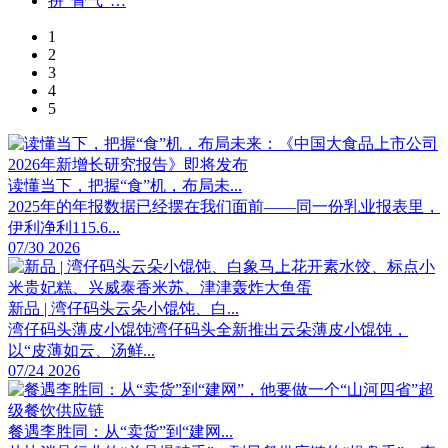
1
2
3
4
5
读懂当下，把握“食”机，布局未...
2025年的年报数据已经摆在我们面前——同一份乳业报表里，
伊利净利115.6...
07/30 2026
新品 | 湾仔码头云朵小馄饨、白...
湾仔码头薄皮小馄饨湾仔码头全新推出云朵薄皮小馄饨，
以“皮薄如云、汤鲜...
07/24 2026
餐遇李胜同：从“卖货”到“建网...